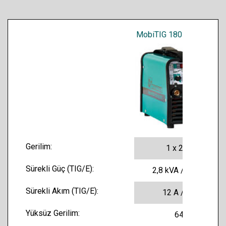
MobiTIG 180 AC/DC
Gerilim:
1 x 230 V
Sürekli Güç (TIG/E):
2,8 kVA / 3,7 kVA
Sürekli Akım (TIG/E):
12 A / 16 A
Yüksüz Gerilim:
64 V