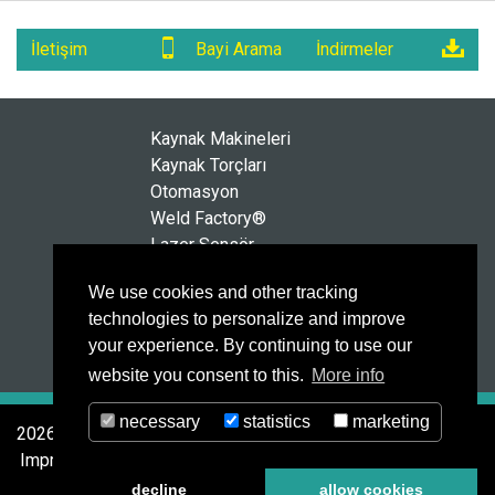
İletişim
Bayi Arama
İndirmeler
Kaynak Makineleri
Kaynak Torçları
Otomasyon
Weld Factory®
Lazer Sensör
HighPULSE RS Serisi
We use cookies and other tracking
Teknoloji
technologies to personalize and improve
Servis
your experience. By continuing to use our
İletişim
website you consent to this.
More info
necessary
statistics
marketing
2026 © MERKLE Schweißanlagen-Technik GmbH
Impressum
Datenschutz
AGB
decline
allow cookies