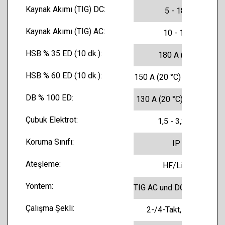
Kaynak Akımı (TIG) DC:
5 - 180 A
Kaynak Akımı (TIG) AC:
10 - 180 A
HSB % 35 ED (10 dk.):
180 A (20 °C)
HSB % 60 ED (10 dk.):
150 A (20 °C) 110 A (40 °
DB % 100 ED:
130 A (20 °C) 90 A (40 °C
Çubuk Elektrot:
1,5 - 3,25 mm
Koruma Sınıfı:
IP 23
Ateşleme:
HF/LiftTIG
Yöntem:
TIG AC und DC, Elektrodenschweißen
Çalışma Şekli:
2-/4-Takt, Elektrode