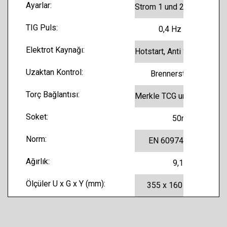
Ayarlar:
Strom 1 und 2, Zeit 1 und 2 Gasnachströmzeit, Stromabsenkzeit, Startstrom
TIG Puls:
0,4 Hz - 12 Hz
Elektrot Kaynağı:
Hotstart, Anti Stick, Arc Force
Uzaktan Kontrol:
Brennersteckdose
Torç Bağlantısı:
Merkle TCG und 5-pol. Stecker
Soket:
50mm
Norm:
EN 60974-1 „S“ /CE
Ağırlık:
9,1 kg
Ölçüler U x G x Y (mm):
355 x 160 x 275 mm