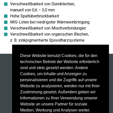
Verschweißbarkeit von Dünnblechen,
manuell von 0,6 – 3,0 mm
Hohe Spaltüberbrückbarkeit
MIG-Löten bei niedrigster Wärmeeinbringung
Verschweißbarkeit von Mischverbindungen
Verschweißbarkeit von organischen Blechen,
z. B. zinkpigmentierte Epoxidharzsysteme
Diese Website benutzt Cookies, die für den
technischen Betrieb der Website erforderlich
Schweißanlagen
sind und stets gesetzt werden. Andere
Schweißbrenner
Cookies, um Inhalte und Anzeigen zu
Automatisierung
personalisieren und die Zugriffe auf unsere
Weld Factory®
Website zu analysieren, werden nur mit Ihrer
Laser Sensor
Zustimmung gesetzt. Außerdem geben wir
HighPULSE RS Serie
Informationen zu Ihrer Verwendung unserer
Technologie
Website an unsere Partner für soziale
Service
Medien, Werbung und Analysen weiter.
Kontakt