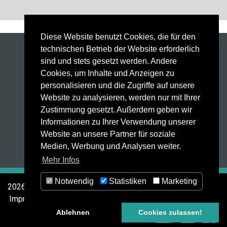
Diese Website benutzt Cookies, die für den
technischen Betrieb der Website erforderlich
Schweißanlagen
sind und stets gesetzt werden. Andere
Schweißbrenner
Cookies, um Inhalte und Anzeigen zu
Automatisierung
personalisieren und die Zugriffe auf unsere
Weld Factory®
Website zu analysieren, werden nur mit Ihrer
Laser Sensor
Zustimmung gesetzt. Außerdem geben wir
HighPULSE RS Serie
Informationen zu Ihrer Verwendung unserer
Technologie
Website an unsere Partner für soziale
Service
Medien, Werbung und Analysen weiter.
Kontakt
Mehr Infos
Notwendig
Statistiken
Marketing
2026 © MERKLE Schweißanlagen-Technik GmbH
Impressum
Datenschutz
AGB
Ablehnen
Cookies zulassen!