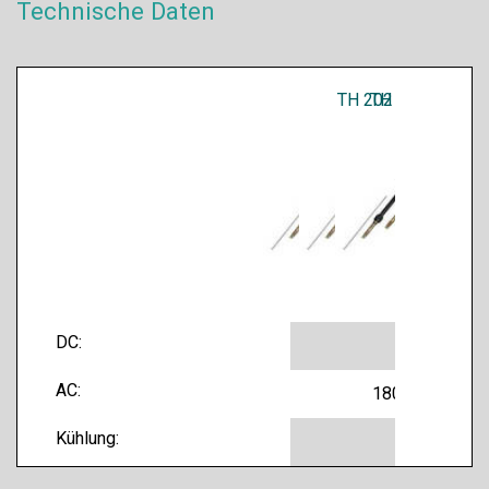
Technische Daten
TH 202 G
TH 452 W
TH 600 W
DC:
200 A
425 A
600 A
AC:
180 A
385 A
600 A
Kühlung:
Gas
Wasser
Wasse