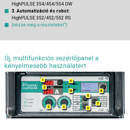
HighPULSE 354/454/554 DW
3. Automatizáció és robot:
HighPULSE 352/452/552 RS
(nézze meg a részleteket“)
Új, multifunkciós vezérlőpanel a
kényelmesebb használatért