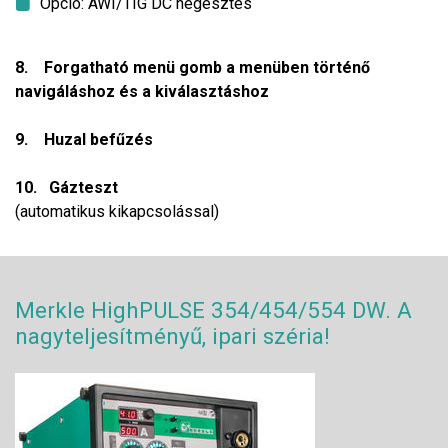
Opció: AWI/TIG DC hegesztés
8. Forgatható menü gomb a menüben történő
navigáláshoz és a kiválasztáshoz
9. Huzal befűzés
10. Gázteszt
(automatikus kikapcsolással)
Merkle HighPULSE 354/454/554 DW. A
nagyteljesítményű, ipari széria!