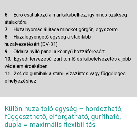
6.
Euro csatlakozó a munkakábelhez, így nincs szükség
átalakítóra.
7.
Huzalnyomás állítása mindkét görgőn, egyszerre.
8.
Huzalegyengető egység a stabilabb
huzalvezetésért (DV-31).
9.
Oldalra nyíló panel a könnyű hozzáférésért.
10.
Egyedi tervezésű, zárt tömlő és kábelelvezetés a jobb
védelem érdekében.
11.
2x4 db gumibak a stabil vízszintes vagy függőleges
elhelyezéshez
Külön huzaltoló egység – hordozható,
függeszthető, elforgatható, gurítható,
dupla = maximális flexibilitás