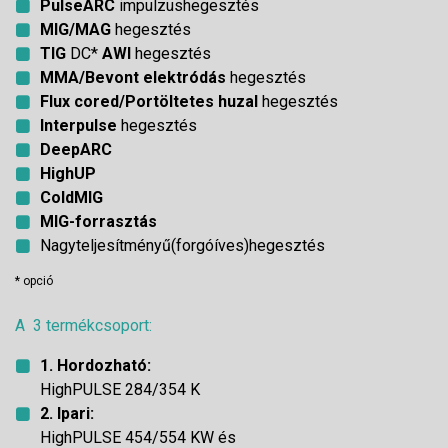
PulseARC
impulzushegesztés
MIG/MAG
hegesztés
TIG
DC*
AWI
hegesztés
MMA/Bevont elektródás
hegesztés
Flux cored/Portöltetes huzal
hegesztés
Interpulse
hegesztés
DeepARC
HighUP
ColdMIG
MIG-forrasztás
Nagyteljesítményű(forgóíves)hegesztés
* opció
A 3 termékcsoport:
1. Hordozható:
HighPULSE 284/354 K
2. Ipari:
HighPULSE 454/554 KW és