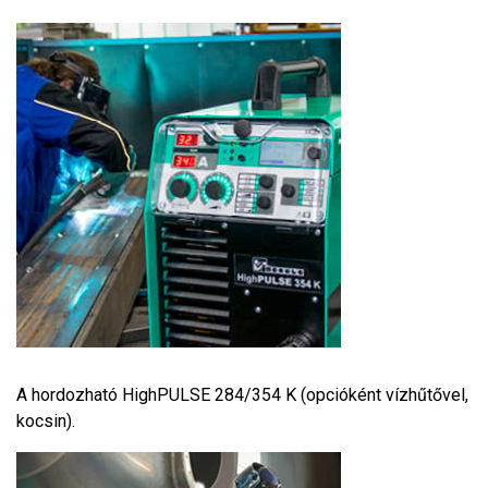
A hordozható HighPULSE 284/354 K (opcióként vízhűtővel,
kocsin).