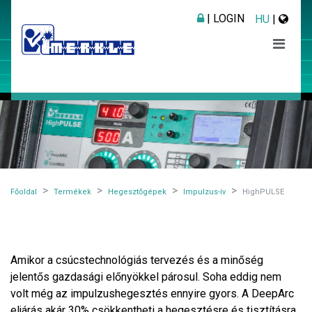
| LOGIN
HU
|
Főoldal
Termékek
Hegesztőgépek
Impulzus-ív
HighPULSE
Amikor a csúcstechnológiás tervezés és a minőség
jelentős gazdasági előnyökkel párosul. Soha eddig nem
volt még az impulzushegesztés ennyire gyors. A DeepArc
eljárás akár 30% csökkentheti a hegesztésre és tisztításra