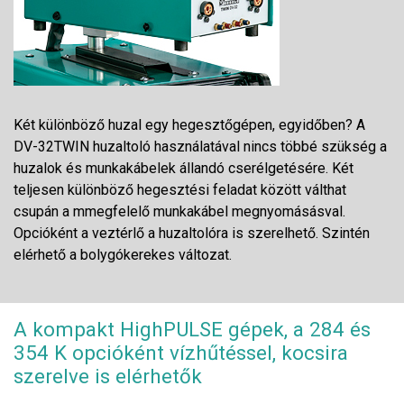
Két különböző huzal egy hegesztőgépen, egyidőben? A
DV-32TWIN huzaltoló használatával nincs többé szükség a
huzalok és munkakábelek állandó cserélgetésére. Két
teljesen különböző hegesztési feladat között válthat
csupán a mmegfelelő munkakábel megnyomásásval.
Opcióként a veztérlő a huzaltolóra is szerelhető. Szintén
elérhető a bolygókerekes változat.
A kompakt HighPULSE gépek, a 284 és
354 K opcióként vízhűtéssel, kocsira
szerelve is elérhetők