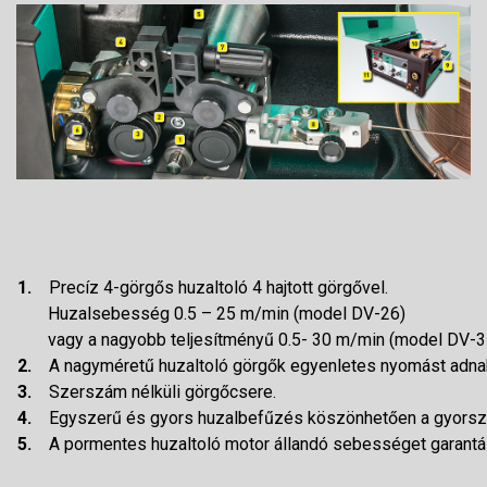
1.
Precíz 4-görgős huzaltoló 4 hajtott görgővel.
Huzalsebesség 0.5 – 25 m/min (model DV-26)
vagy a nagyobb teljesítményű 0.5- 30 m/min (model DV-3
2.
A nagyméretű huzaltoló görgők egyenletes nyomást adnak
3.
Szerszám nélküli görgőcsere.
4.
Egyszerű és gyors huzalbefűzés köszönhetően a gyorsz
5.
A pormentes huzaltoló motor állandó sebességet garantál