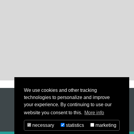
We use cookies and other tracking
technologies to personalize and improve
Technológia
your experience. By continuing to use our
Szerviz
website you consent to this.
More info
Kapcsolat
necessary
statistics
marketing