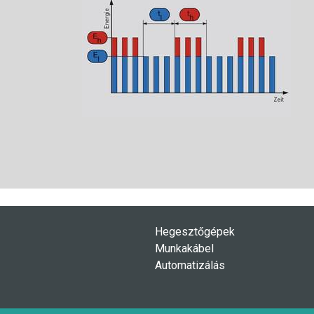
Hegesztőgépek
Munkakábel
Automatizálás