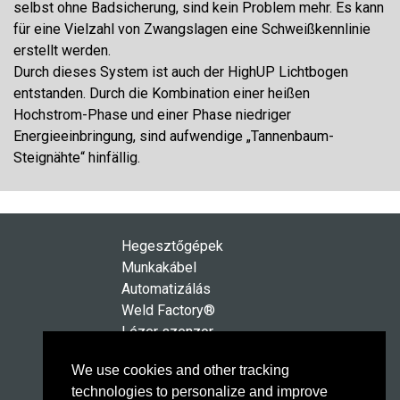
selbst ohne Badsicherung, sind kein Problem mehr. Es kann
für eine Vielzahl von Zwangslagen eine Schweißkennlinie
erstellt werden.
Durch dieses System ist auch der HighUP Lichtbogen
entstanden. Durch die Kombination einer heißen
Hochstrom-Phase und einer Phase niedriger
Energieeinbringung, sind aufwendige „Tannenbaum-
Steignähte“ hinfällig.
Hegesztőgépek
Munkakábel
Automatizálás
Weld Factory®
Lézer szenzor
HighPULSE RS Sorozat
We use cookies and other tracking
Technológia
technologies to personalize and improve
Szerviz