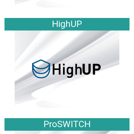
HighUP
ProSWITCH