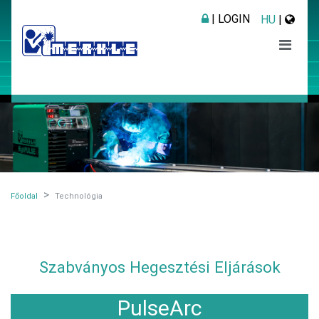
| LOGIN
HU
|
Főoldal
Technológia
Szabványos Hegesztési Eljárások
PulseArc