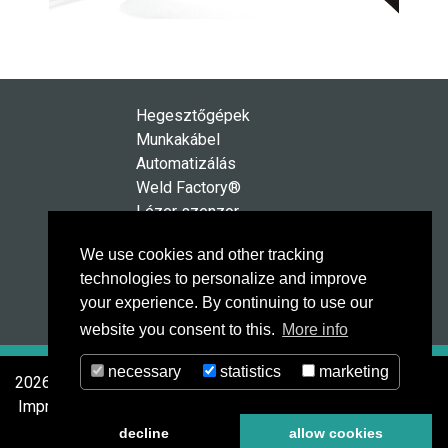
Hegesztőgépek
Munkakábel
Automatizálás
Weld Factory®
Lézer szenzor
HighPULSE RS Sorozat
We use cookies and other tracking
Technológia
technologies to personalize and improve
Szerviz
your experience. By continuing to use our
Kapcsolat
website you consent to this.
More info
necessary
statistics
marketing
2026 © MERKLE Schweißanlagen-Technik GmbH
Impressum
Datenschutz
AGB
decline
allow cookies